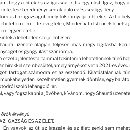
am, hogy a hírek és az igazság fedik egymást. Igaz, hogy a
 őszinte, teszt eredményeken alapuló egészségügyi tény.
 azt az igazságot, mely túlszárnyalja a híreket. Azt a helyr
lehetetlen elérni, de a végtelen, Mindenható Istennek lehetség
letem egyenletébe.
ntek a lehetetlen szó jelentésére:
haunti üzenete alapján teljesen más megvilágításba kerül
nységet és gyógyulást számomra.
ezzel a jelentéstartammal tekinteni a lehetetlennek tűnő he
an hírekkel szembesültél, amely árnyékot vet a 2021-es évedre
t tartogat számodra ez az esztendő. Kilátástalannak tűn
a munkahelyeden, kezelhetetlen gyermek döntése, egy baráto
todról szóló lehangoló hír.
ál, vagy fogsz kapni a jövőben, kívánom, hogy Shaunti üzenete
a örök érvényű
 AZ IGAZSÁG ÉS AZ ÉLET.
t: “Én vagyok az út, az igazság és az élet; senki sem mehet