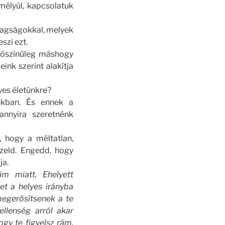
mélyül, kapcsolatuk
tagságokkal, melyek
eszi ezt.
valószínűleg máshogy
ink szerint alakítja
yes életünkre?
unkban. És ennek a
nnyira szeretnénk
 hogy a méltatlan,
ezeld. Engedd, hogy
ja.
m miatt. Ehelyett
et a helyes irányba
megerősítsenek a te
llenség arról akar
ogy te figyelsz rám,