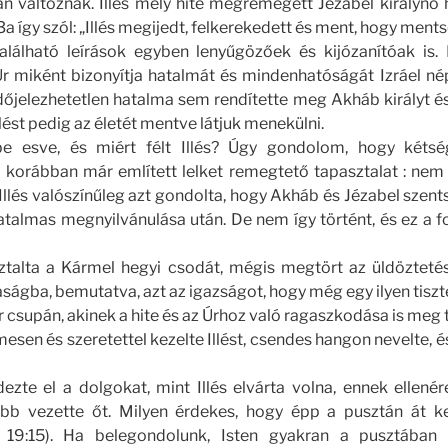
n változnak. Illés mély hite megremegett Jézabel királynő 
:3a így szól: „Illés megijedt, felkerekedett és ment, hogy ments
alálható leírások egyben lenyűgözőek és kijózanítóak is
Úr miként bizonyítja hatalmát és mindenhatóságát Izráel né
őjelezhetetlen hatalma sem rendítette meg Akháb királyt és 
lést pedig az életét mentve látjuk menekülni.
be esve, és miért félt Illés? Úgy gondolom, hogy kéts
 korábban már említett lelket remegtető tapasztalat : nem 
 Illés valószínűleg azt gondolta, hogy Akháb és Jézabel szen
talmas megnyilvánulása után. De nem így történt, és ez a fo
ztalta a Kármel hegyi csodát, mégis megtört az üldöztetést
ságba, bemutatva, azt az igazságot, hogy még egy ilyen tiszt
er csupán, akinek a hite és az Úrhoz való ragaszkodása is meg
esen és szeretettel kezelte Illést, csendes hangon nevelte, é
ezte el a dolgokat, mint Illés elvárta volna, ennek ellené
ább vezette őt. Milyen érdekes, hogy épp a pusztán át kel
. 19:15). Ha belegondolunk, Isten gyakran a pusztában t