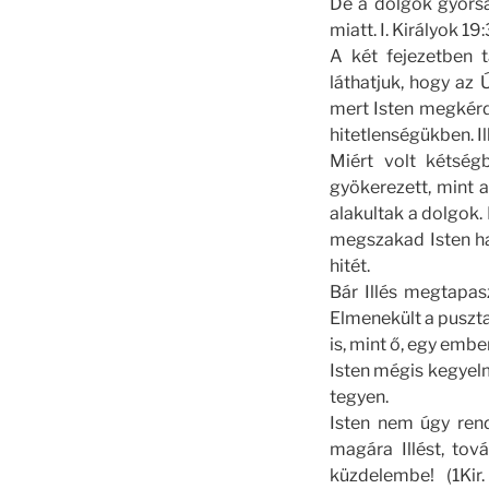
De a dolgok gyorsa
miatt. I. Királyok 19
A két fejezetben t
láthatjuk, hogy az 
mert Isten megkérd
hitetlenségükben. Il
Miért volt kétség
gyökerezett, mint a
alakultak a dolgok.
megszakad Isten ha
hitét.
Bár Illés megtapas
Elmenekült a puszta
is, mint ő, egy emb
Isten mégis kegyelm
tegyen.
Isten nem úgy rend
magára Illést, tov
küzdelembe! (1Kir