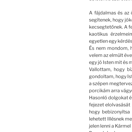
A fájdalmas és az 
segítenek, hogy jók
kecsegtetőnek. A fe
kaotikus érzelmeim
egyetlen egy kérdé
És nem mondom, ho
velem az elmúlt éve
egy jó Isten mit é
Vallottam, hogy b
gondoltam, hogy Ist
a szépen megtervez
porcikám arra vágyo
Hasonló dolgokat élt
fejezet elolvasását
hogy bebizonyítsa 
lehetett Illésnek m
jelen lenni a Kármel