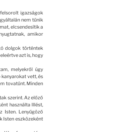
felsorolt igazságok
egyáltalán nem tűnik
mat, elcsendesítik a
enyugtatnak, amikor
ó dolgok történtek
leértve azt is, hogy
tam, melyekről úgy
 kanyarokat vett, és
ém tovatűnt. Minden
tak szerint. Az előző
nt használta Illést,
az Isten. Lenyűgöző
ak Isten eszközeként