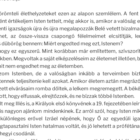
örömteli élethelyzeteket ezen az alapon szemlélem. A fent 
ént értékeljem Isten tetteit, még akkor is, amikor a valóság 
nti igazságok újra és újra megalapozzák Belé vetett bizalma
et, az össze-vissza csapongó félelmeimet elcsitítják, l
s dübörög bennem: Miért engedted meg ezt, Istenem?
gy ez egyszerű. Mint korábban már említettem, szívszorít
kben. Megvoltak a saját elképzeléseim az életemet illetően, be
s mit nem engedhet meg az életemben.
ízom Istenben, de a valóságban inkább a terveimben bíz
ennek teljesítenie kell azokat. Amikor életem aztán megrázó
ett elvárásaim romba dőltek, a lelkem megremegett. A bék
tt, hogy elfussak, elrejtőzzek, és ne bízzak többé Istenben.
 meg Illés is, a Királyok első könyvének a 19. fejezetében leír
 is nagyon ajánlom mindenkinek. Ez arról szól, hogy Isten miké
különleges erővel Izráel népének, hogy Ő az egyedüli ig
egtapasztalni Isten hatalmas voltát, és jó lehetett a prófétán
 hegyi csodánál.