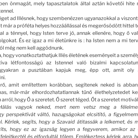
n önmagát, mely tapasztalatok által aztán követői hite 
tennel.
séget ad Illésnek, hogy szembenézzen ugyanazokkal a viszon
st már a próféta helyes hozzáállással és megerősödött hittel t
al a ténnyel, hogy Isten terve jó, annak ellenére, hogy ő 
lgokat. És ez igaz a mi életünkre is : ha Isten nem a mi terve
ttól még nem kell aggódnunk.
 hogy vonatkoztathatjuk Illés életének eseményeit a személ
íva létfontosságú az Istennel való bizalmi kapcsolat
 gyakran a pusztában kapjuk meg, épp ott, amit oly a
ni.
rő, amit említettem korábban, segítenek neked is abban,
lmas, már-már elhordozhatatlannak tűnő élethelyzetedet k
 arról, hogy Ő a szeretet. Ő szeret téged. Őt a szeretet motivál
Hálás vagyok neked, mert nem vetsz meg a félelmei
 perspektívát váltó, hazugságokat elcsitító, a figyelmem
l. Kérlek, segíts, hogy a Szavaid átitassák a lelkemet, és 
gíts, hogy ez az igazság legyen a fegyverem, amikor az e
elejtkeztél és elfordultál tőlem. Emlékeztess kérlek arra, h