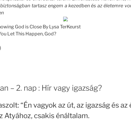
 biztonságban tartasz engem a kezedben és az életemre vo
en
Knowing God is Close By Lysa TerKeurst
ou Let This Happen, God?
)
an – 2. nap : Hír vagy igazság?
aszolt: “Én vagyok az út, az igazság és az 
 Atyához, csakis énáltalam.