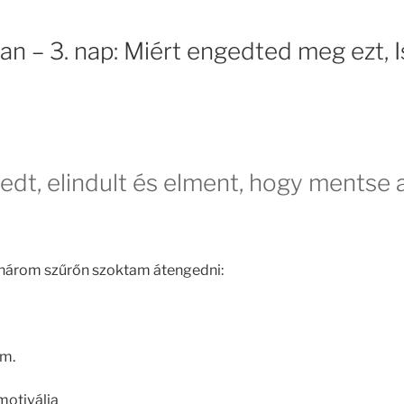
van – 3. nap: Miért engedted meg ezt,
jedt, elindult és elment, hogy mentse
 három szűrőn szoktam átengedni:
em.
 motiválja