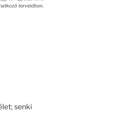
natkozó terveidben.
élet; senki