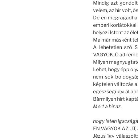
Mindig azt gondolt
velem, az hír volt,
De én megragadhatom
emberi korlátokkal 
helyezi Istent az é
Ma már másként teki
A lehetetlen szó S
VAGYOK. Ő ad remé
Milyen megnyugtató 
Lehet, hogy épp oly
nem sok boldogságo
képtelen változás 
egészségügyi állapo
Bármilyen hírt kapt
Mert a hír az,
hogy Isten igazság
ÉN VAGYOK AZ ÚT,
Jézus így válaszol