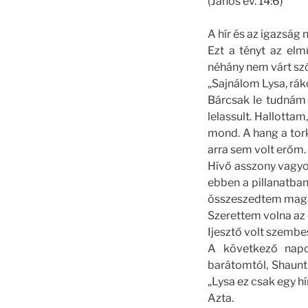
(János ev. 14:6)
A hír és az igazság
Ezt a tényt az el
néhány nem várt szó
„Sajnálom Lysa, rák
Bárcsak le tudnám 
lelassult. Hallotta
mond. A hang a tor
arra sem volt erőm.
Hívő asszony vagyo
ebben a pillanatban
összeszedtem maga
Szerettem volna az 
Ijesztő volt szembes
A következő napo
barátomtól, Shaunt
„Lysa ez csak egy hí
Azta.