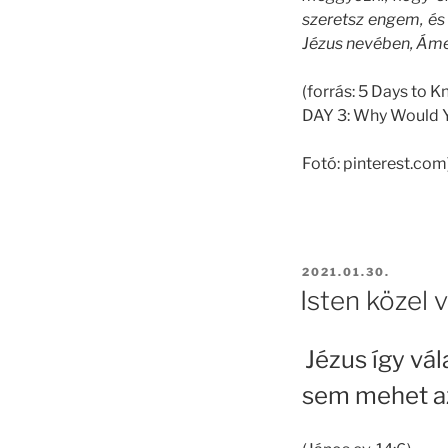
szeretsz engem, és
Jézus nevében, Ám
(forrás: 5 Days to 
DAY 3: Why Would Y
Fotó: pinterest.com
POSTED
2021.01.30.
ON
Isten közel v
Jézus így vál
sem mehet az