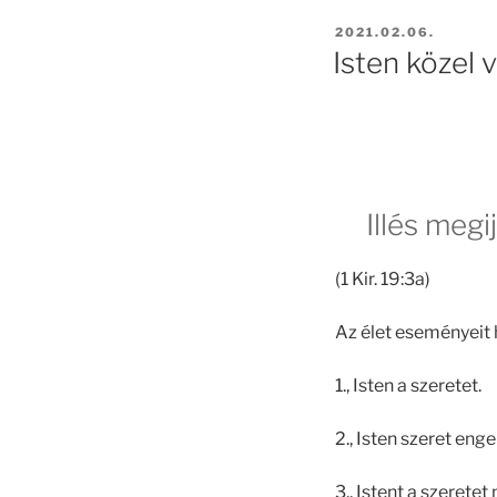
POSTED
2021.02.06.
ON
Isten közel 
Illés megi
(1 Kir. 19:3a)
Az élet eseményeit
1., Isten a szeretet.
2., Isten szeret eng
3., Istent a szeretet