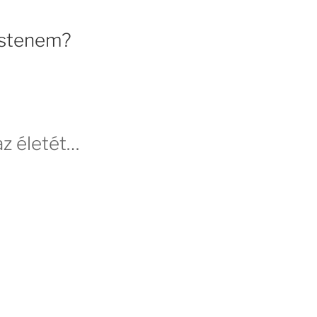
 Istenem?
 az életét…