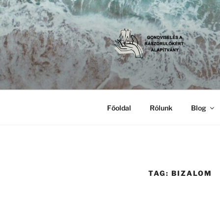
Skip
to
content
GONDVISE
Gondviselés a Rászorulókért A
ALAPÍTVÁ
Főoldal
Rólunk
Blog
TAG:
BIZALOM