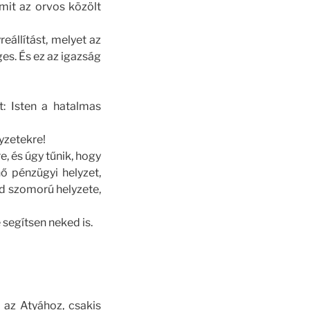
mit az orvos közölt
eállítást, melyet az
es. És ez az igazság
t: Isten a hatalmas
lyzetekre!
, és úgy tűnik, hogy
ő pénzügyi helyzet,
d szomorú helyzete,
 segítsen neked is.
 az Atyához, csakis