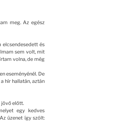
ltam meg. Az egész
n elcsendesedett és
galmam sem volt, mit
írtam volna, de még
den eseményénél. De
 hír hallatán, aztán
 jövő előtt.
melyet egy kedves
z üzenet így szólt: