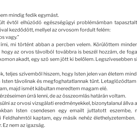
 nem mindig fedik egymást.
múlt évtől elhúzódó egészségügyi problémámban tapaszta
val kezdődött, mellyel az orvosom fordult felém:
os vagy.”
írni, mi történt abban a percben velem. Körülöttem minde
m, hogy az orvos távolból továbbra is beszél hozzám, de fo
komon akadt, egy szó sem jött ki belőlem. Legszívesebben s
k, teljes szívemből hiszem, hogy Isten jelen van életem min
 Isten távolinak és megfoghatatlannak tűnt. Letaglózódtam a
m, majd ismét kábultan meredtem magam elé.
érzéseimen úrrá lenni, de az összeomlás határán voltam.
ülni az orvosi vizsgálati eredményekkel, bizonytalanul állva a
kban Isten csendesen egy emailt juttatott eszembe, 
i Feldhahmtól kaptam, egy másik nehéz élethelyzetemben. A
r. Ez nem az igazság.