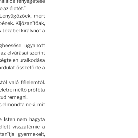
halálos fenyegetése
e az életét.”
. Lenyűgözőek, mert
pének. Kijózanítóak,
Jézabel királynőt a
égbeesése ugyanott
az elvárásai szerint
tségtelen uralkodása
rdulat összetörte a
ől való félelemtől.
eletre méltó próféta
 tud remegni.
s elmondta neki, mit
re Isten nem hagyta
lett visszatérnie a
anítja gyermekeit,