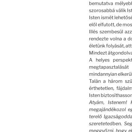
bemutatva mélyebbe
szorosabbá válik Is
Isten ismét lehető
elől elfutott, de mo
Illés szembesül azz
rendezte volna a do
életünk folyását, a
Mindezt átgondolva,
A helyes perspekt
megtapasztalását
mindannyian elkerül
Talán a három szű
érthetetlen, fájda
Isten biztosíthasson
Atyám, Istenem! 
megajándékozol egy
terelő Igazságodda
szeretetedben. Se
meggyőzni, hogy elf