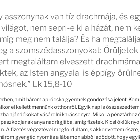
 asszonynak van tíz drachmája, és egy
világot, nem sepri-e ki a házát, nem k
míg meg nem találja? És ha megtalálja
g a szomszédasszonyokat: Örüljetek t
ert megtaláltam elveszett drachmámat
ek, az Isten angyalai is éppígy örüln
ösnek.” Lk 15,8-10
erben, amit három aprócska gyermek gondozása jelent. Komoly
kor el kellett mennünk otthonról. Egyik nap is összeszedte
ázba ajándékokat vásárolni karácsonyra. Mikor a pénztárhoz 
paszkodjanak anya nadrágjába, amíg fizetek. Kicsi öklük nyo
m. A fizetés végeztével megfordultam, s akkor vettem észre,
A három gyengéd nyomás a lábamon abból adódott, hogy egy