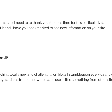
2
his site. I need to to thank you for ones time for this particularly fantasti
 of it and I have you bookmarked to see new information on your site.
o.il/
7
thing totally new and challenging on blogs I stumbleupon every day. It w
ough articles from other writers and use a little something from other sit