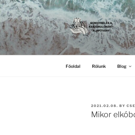
Skip
to
content
GONDVISE
Gondviselés a Rászorulókért A
ALAPÍTVÁ
Főoldal
Rólunk
Blog
POSTED
2021.02.08.
BY
CSE
ON
Mikor elkób