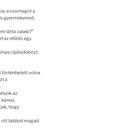
ba, a csomagot a
ves gyermekemet,
m látta valaki?”
t az előbb, egy
almas cipősdobozt.
 történhetett volna
zt a
.
atunk az
 keresi.
dünk, hogy
 s ott találod magad