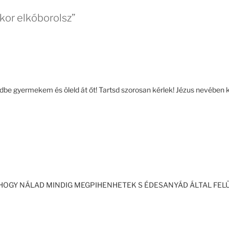
ikor elkóborolsz”
8
dbe gyermekem és öleld át őt! Tartsd szorosan kérlek! Jézus nevébe
2
HOGY NÁLAD MINDIG MEGPIHENHETEK S ÉDESANYÁD ÁLTAL FE