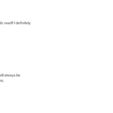
c read!! I definitely
ill always be
es.