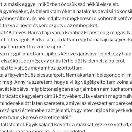
, a másik eggyel, miközben öccsük szó nélkül elszelelt.
a gyerekeket, és beleraktam őket a hatalmas bevásárlókocsi
a gyömöszöltem, és nekiindultam megkeresni elkóborolt kété
áltozva a nevét és kérdezgetve az embereket.
mat? Kétéves. Barna haja van, a korához képest elég magas. Ne
ött oda végül: „Kedvesem, én láttam egy barnahajú kisgyereke
arjában ment ki azon az ajtón.”
 megpillantottam, tipikus kétéves járásával cipelt egy hat
elszökött, de még egy óriás férficipőt is elemelt a polcról.
házi tolvajt, és magamhoz szorítottam.
 a figyelmét, és elcsatangolt. Nem akartam belegondolni, mi
m meg. Annyira szeretem, hogy a világ végéig eltoltam volna a
nevét kiabálva, míg biztonságban a karjaimban nem tudhatom
 Káprázatos kegyelem című könyvében: „Ha valamit megtanulh
mindenekelőtt Isten szeretete, amivel az elveszett embereket
 szó igazi értelmében azt jelenti, hogy Isten útjába helyezke
em futunk kereső szeretete elől.”
ltál Istentől. Egyik kaland követte a másikat, észre se vetted,
már túlságosan messze Tőle – gondolod.