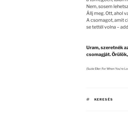
Nem, sosem lehetsz
Állj meg. Ott, ahol 
A csomagot, amit ci
se tettél volna – a
Uram, szeretnék a
csomagját. Örülök,
(Suzie Eller: For When You’re L
TAGS
KERESÉS