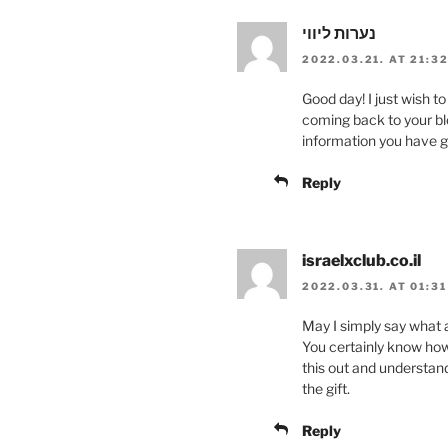
נערות ליווי
2022.03.21. AT 21:3
Good day! I just wish t
coming back to your blo
information you have g
Reply
israelxclub.co.il
2022.03.31. AT 01:31
May I simply say what 
You certainly know how
this out and understand
the gift.
Reply