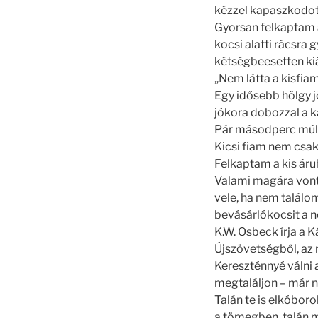
kézzel kapaszkodott
Gyorsan felkaptam 
kocsi alatti rácsr
kétségbeesetten ki
„Nem látta a kisfia
Egy idősebb hölgy j
jókora dobozzal a k
Pár másodperc múlva
Kicsi fiam nem csak 
Felkaptam a kis áru
Valami magára vonta
vele, ha nem találo
bevásárlókocsit a 
K.W. Osbeck írja a
Újszövetségből, az 
Kereszténnyé válni a
megtaláljon – már n
Talán te is elkóboro
a tömegben, talán 