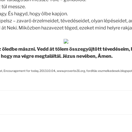
 túl messze.
vagy. És hagyd, hogy ölbe kapjon.
pelsz – zavaró érzelmeidet, tévedéseidet, olyan lépéseidet,
dd át Neki. Miközben hazavezet téged, ezeket mind helyre rakja
z öledbe mászni. Vedd át tőlem összegyűjtött tévedéseim,
 hogy ma végre megtaláltál. Jézus nevében, Ámen.
ost, Encouragement for today, 2013.10.04., www.proverbs31.org, fordítás: eszmelkedesek.blogspot.