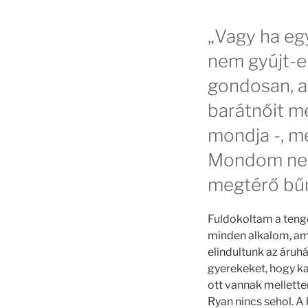
„Vagy ha egy
nem gyújt-e 
gondosan, a
barátnőit me
mondja -, m
Mondom nekt
megtérő bűn
Fuldokoltam a teng
minden alkalom, ami
elindultunk az áruh
gyerekeket, hogy ka
ott vannak mellette
Ryan nincs sehol. 