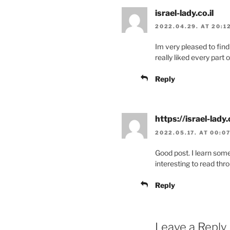
israel-lady.co.il
2022.04.29. AT 20:1
Im very pleased to find t
really liked every part
Reply
https://israel-lady.c
2022.05.17. AT 00:0
Good post. I learn some
interesting to read thr
Reply
Leave a Reply