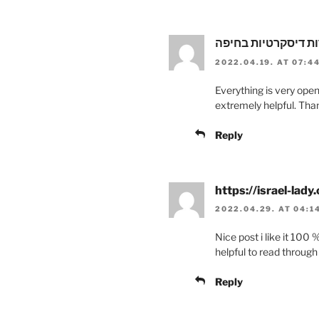
ות דיסקרטיות בחיפה
2022.04.19. AT 07:4
Everything is very open
extremely helpful. Than
Reply
https://israel-lady.c
2022.04.29. AT 04:1
Nice post i like it 100
helpful to read through
Reply