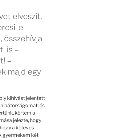
et elveszít,
eresi-e
, összehívja
i is –
! –
ek majd egy
 kihívást jelentett
m a bátorságomat, és
értünk, kértem a
mása jelezte, hogy
 hogy a kétéves
ik gyermekem két