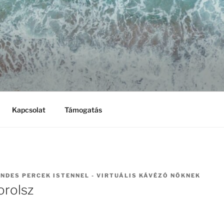
LÉS A RÁSZORULÓKÉ
lapítvány
NY
Kapcsolat
Támogatás
NDES PERCEK ISTENNEL - VIRTUÁLIS KÁVÉZÓ NŐKNEK
orolsz