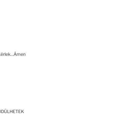
n kérlek…Ámen
LÜDÜLHETEK