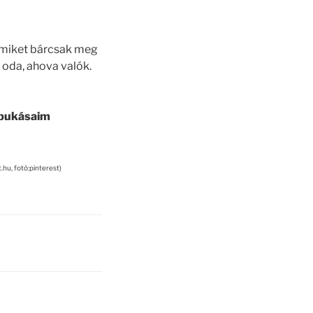
 amiket bárcsak meg
 oda, ahova valók.
 bukásaim
hu, fotó:pinterest)