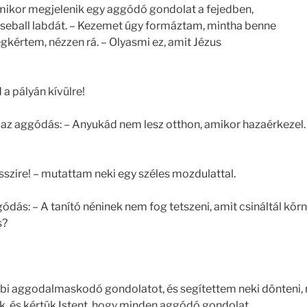
amikor megjelenik egy aggódó gondolat a fejedben,
aseball labdát. – Kezemet úgy formáztam, mintha benne
egkértem, nézzen rá. – Olyasmi ez, amit Jézus
a pályán kívülre!
 az aggódás: – Anyukád nem lesz otthon, amikor hazaérkezel
szire! – mutattam neki egy széles mozdulattal.
ódás: – A tanító néninek nem fog tetszeni, amit csináltál kör
s?
bi aggodalmaskodó gondolatot, és segítettem neki dönteni, 
, és kértük Istent, hogy minden aggódó gondolat