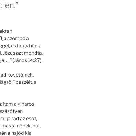
djen.”
yakran
ítja szembe a
ggel, és hogy hűek
l. Jézus azt mondta,
, …” (János 14:27).
 ad követőinek,
ágról” beszélt, a
altam a viharos
r százötven
fújja rád az esőt,
lmasra nőnek, hat,
pén a hajód kis