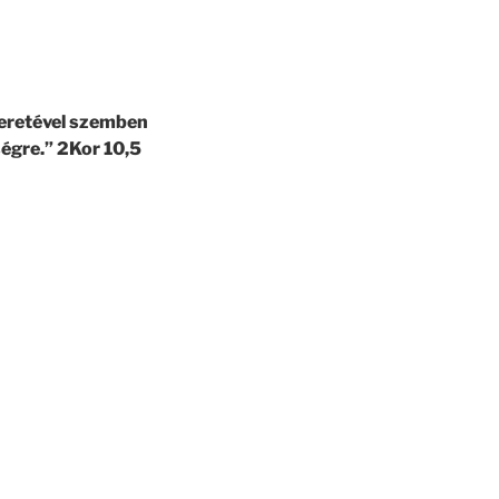
eretével szemben
ségre.” 2Kor 10,5