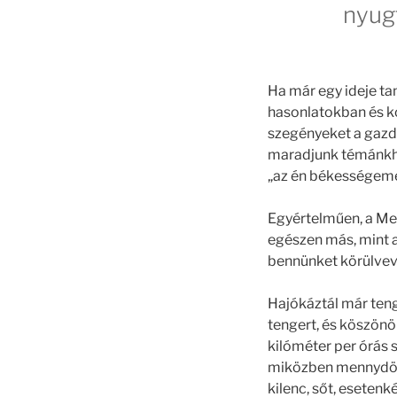
nyugt
Ha már egy ideje ta
hasonlatokban és ko
szegényeket a gazda
maradjunk témánkhoz
„az én békességemet
Egyértelműen, a Mes
egészen más, mint az
bennünket körülvevő
Hajókáztál már ten
tengert, és köszönö
kilóméter per órás s
miközben mennydörg
kilenc, sőt, eseten