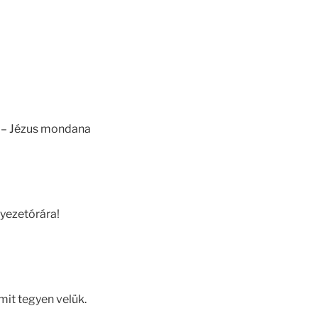
. – Jézus mondana
nyezetórára!
mit tegyen velük.