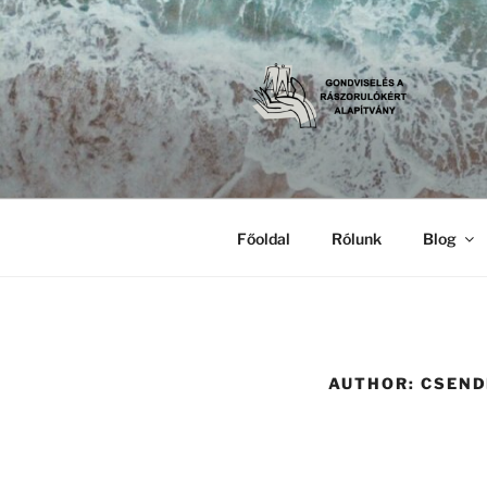
Skip
to
content
GONDVISE
Gondviselés a Rászorulókért A
ALAPÍTVÁ
Főoldal
Rólunk
Blog
AUTHOR:
CSEND