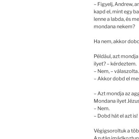
– Figyelj, Andrew, 
kapd el, mint egy b
lenne a labda, és m
mondana nekem?
Ha nem, akkor dobd 
Például, azt mondja
ilyet? – kérdeztem.
– Nem, – válaszolta.
– Akkor dobd el mes
– Azt mondja az agg
Mondana ilyet Jézu
– Nem.
– Dobd hát el azt is!
Végigsoroltuk a töb
Azután imádkoztunk