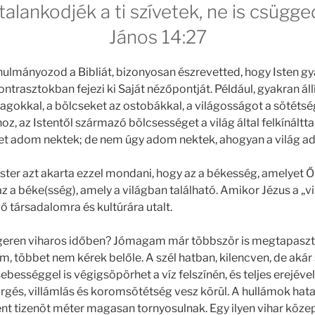
alankodjék a ti szívetek, ne is csügge
‭‭János‬ ‭14:27
nulmányozod a Bibliát, bizonyosan észrevetted, hogy Isten g
ntrasztokban fejezi ki Saját nézőpontját. Például, gyakran áll
gokkal, a bölcseket az ostobákkal, a világosságot a sötétsé
, az Istentől származó bölcsességet a világ által felkínáltta
 adom nektek; de nem úgy adom nektek, ahogyan a világ adja
ter azt akarta ezzel mondani, hogy az a békesség, amelyet Ő
 a béke(sség), amely a világban található. Amikor Jézus a „vil
 társadalomra és kultúrára utalt.
geren viharos időben? Jómagam már többször is megtapaszt
m, többet nem kérek belőle. A szél hatban, kilencven, de aká
ebességgel is végigsöpörhet a víz felszínén, és teljes erejével 
és, villámlás és koromsötétség vesz körül. A hullámok hata
ként tizenöt méter magasan tornyosulnak. Egy ilyen vihar köze