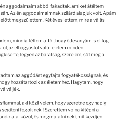
z én aggodalmaim abból fakadtak, amiket átéltem
csán. Az én aggodalmaimnak szilárd alapjuk volt. Apám
előtt megszülettem. Két éves lettem, mire a válás
dom, mindig féltem attól, hogy édesanyám is el fog
stól, az elhagyástól való félelem minden
kísérte, legyen az barátság, szerelem, sőt még a
adtam az aggódást egyfajta fogyatékosságnak, és
hogy hozzátartozik az életemhez. Hagytam, hogy
á váljék.
kisfiammal, aki közli velem, hogy szeretne egy napig
 segíteni fogok neki! Szerettem volna kitépni a
ondolatai közül, és megmutatni neki, mit kezdjen