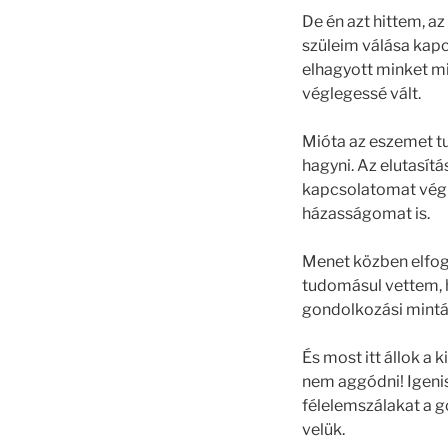
De én azt hittem, a
szüleim válása kap
elhagyott minket mi
véglegessé vált.
Mióta az eszemet tu
hagyni. Az elutasítá
kapcsolatomat végig
házasságomat is.
Menet közben elfog
tudomásul vettem, 
gondolkozási mintáv
És most itt állok a 
nem aggódni! Igenis
félelemszálakat a g
velük.