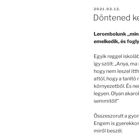
POSTED
2021.02.12.
ON
Döntened ke
Lerombolunk „mind
emelkedik, és fogl
Egyik reggel iskolá
így szólt: „Anya, m
hogy nem leszel itt
attól, hogy a tanító
környezetből. És n
legyen. Olyan akarok
semmitől!”
Összeszorult a gyom
Engem is gyerekkor
miről beszél.