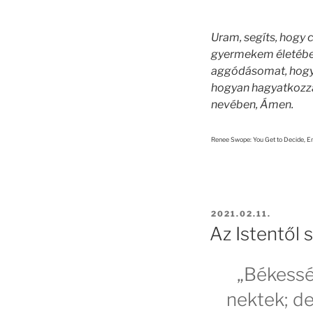
Uram, segíts, hogy 
gyermekem életében.
aggódásomat, hogy
hogyan hagyatkozza
nevében, Ámen.
Renee Swope: You Get to Decide, En
POSTED
2021.02.11.
ON
Az Istentől
„Békessé
nektek; d