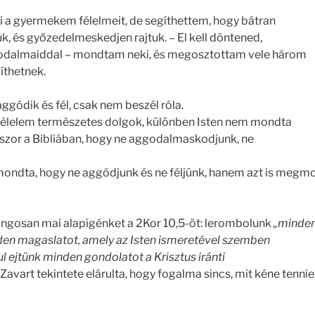
 a gyermekem félelmeit, de segíthettem, hogy bátran
k, és győzedelmeskedjen rajtuk. – El kell döntened,
odalmaiddal – mondtam neki, és megosztottam vele három
íthetnek.
 aggódik és fél, csak nem beszél róla.
 félelem természetes dolgok, különben Isten nem mondta
szor a Bibliában, hogy ne aggodalmaskodjunk, ne
mondta, hogy ne aggódjunk és ne féljünk, hanem azt is megmo
angosan mai alapigénket a 2Kor 10,5-öt: lerombolunk
„minde
en magaslatot, amely az Isten ismeretével szemben
l ejtünk minden gondolatot a Krisztus iránti
Zavart tekintete elárulta, hogy fogalma sincs, mit kéne tenn