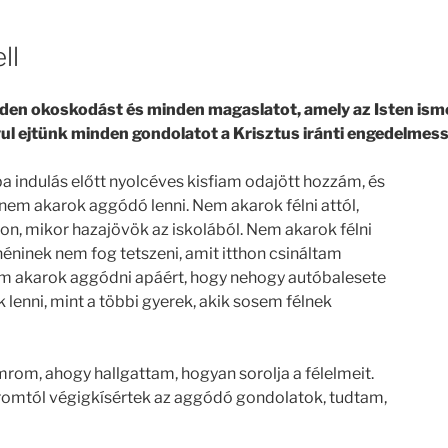
ll
en okoskodást és minden magaslatot, amely az Isten ism
yul ejtünk minden gondolatot a Krisztus iránti engedelmes
ba indulás előtt nyolcéves kisfiam odajött hozzám, és
a nem akarok aggódó lenni. Nem akarok félni attól,
hon, mikor hazajövök az iskolából. Nem akarok félni
 néninek nem fog tetszeni, amit itthon csináltam
em akarok aggódni apáért, hogy nehogy autóbalesete
 lenni, mint a többi gyerek, akik sosem félnek
rom, ahogy hallgattam, hogyan sorolja a félelmeit.
omtól végigkísértek az aggódó gondolatok, tudtam,