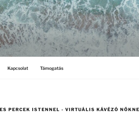
LÉS A RÁSZORULÓKÉ
lapítvány
NY
Kapcsolat
Támogatás
ES PERCEK ISTENNEL - VIRTUÁLIS KÁVÉZÓ NŐKN