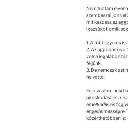
Nem tudtam elvenni
szembeszálljon velü
mit kezdesz az agg
igazságot, amik seg
1. A többi gyerek is
2. Az aggódás és a
volna legalább száz
féljünk.
3. De nemcsak azt 
helyette!
Felolvastam neki h
okoskodást és mind
emelkedik, és foglyu
engedelmességre.”
közérthetőbben is: