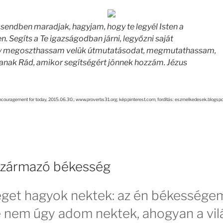
csendben maradjak, hagyjam, hogy te legyél Isten a
 Segíts a Te igazságodban járni, legyőzni saját
 megoszthassam velük útmutatásodat, megmutathassam,
nak Rád, amikor segítségért jönnek hozzám. Jézus
couragement for today, 2015.06.30.; www.proverbs31.org; kép:pinterest.com; fordítás: eszmelkedesek.blogsp
 származó békesség
get hagyok nektek: az én békesség
e nem úgy adom nektek, ahogyan a vilá