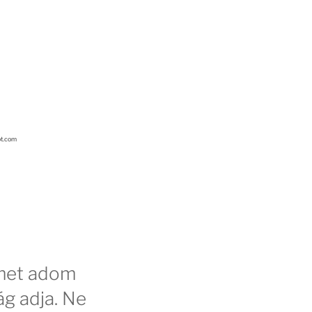
ot.com
emet adom
g adja. Ne