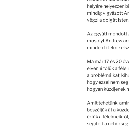
helyére helyezzen 
mindig vigyázott An
végzi a dolgát Isten
Az együtt mondott Á
mosolyt Andrew arc
minden félelme elszá
Ma már 17 és 20 éve
elvenni tőlük a fél
a problémáikat, ki
hogy ezzel nem segí
hogyan küzdjenek m
Amit tehetünk, amir
beszéljük át a küzd
értük a félelmeikrő
segített a nehézség