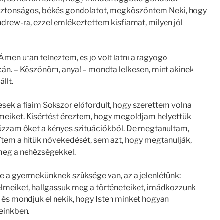
biztonságos, békés gondolatot, megköszöntem Neki, hogy
drew-ra, ezzel emlékeztettem kisfiamat, milyen jól
.
men után felnéztem, és jó volt látni a ragyogó
án. – Köszönöm, anya! – mondta lelkesen, mint akinek
llt.
sek a fiaim Sokszor előfordult, hogy szerettem volna
elmeiket. Kísértést éreztem, hogy megoldjam helyettük
húzzam őket a kényes szituációkból. De megtanultam,
tem a hitük növekedését, sem azt, hogy megtanulják,
eg a nehézségekkel.
e a gyermekünknek szüksége van, az a jelenlétünk:
elmeiket, hallgassuk meg a történeteiket, imádkozzunk
l, és mondjuk el nekik, hogy Isten minket hogyan
einkben.