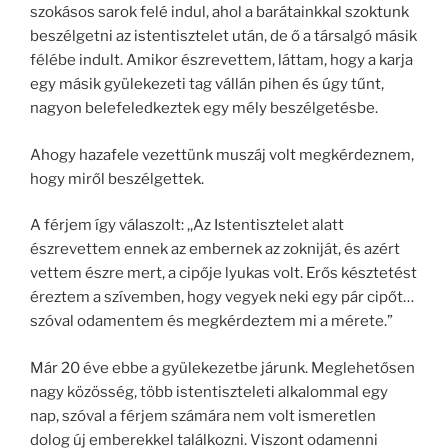
szokásos sarok felé indul, ahol a barátainkkal szoktunk
beszélgetni az istentisztelet után, de ő a társalgó másik
félébe indult. Amikor észrevettem, láttam, hogy a karja
egy másik gyülekezeti tag vállán pihen és úgy tűnt,
nagyon belefeledkeztek egy mély beszélgetésbe.
Ahogy hazafele vezettünk muszáj volt megkérdeznem,
hogy miről beszélgettek.
A férjem így válaszolt: ,,Az Istentisztelet alatt
észrevettem ennek az embernek az zokniját, és azért
vettem észre mert, a cipője lyukas volt. Erős késztetést
éreztem a szívemben, hogy vegyek neki egy pár cipőt…
szóval odamentem és megkérdeztem mi a mérete.”
Már 20 éve ebbe a gyülekezetbe járunk. Meglehetősen
nagy közösség, több istentiszteleti alkalommal egy
nap, szóval a férjem számára nem volt ismeretlen
dolog új emberekkel találkozni. Viszont odamenni