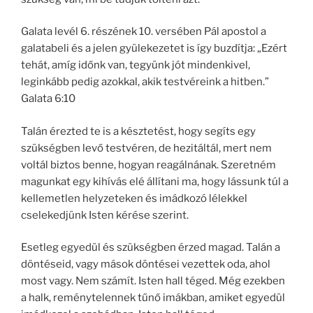
Galata levél 6. részének 10. versében Pál apostol a
galatabeli és a jelen gyülekezetet is így buzdítja: „Ezért
tehát, amíg időnk van, tegyünk jót mindenkivel,
leginkább pedig azokkal, akik testvéreink a hitben.”
Galata 6:10
Talán érezted te is a késztetést, hogy segíts egy
szükségben levő testvéren, de hezitáltál, mert nem
voltál biztos benne, hogyan reagálnának. Szeretném
magunkat egy kihívás elé állítani ma, hogy lássunk túl a
kellemetlen helyzeteken és imádkozó lélekkel
cselekedjünk Isten kérése szerint.
Esetleg egyedül és szükségben érzed magad. Talán a
döntéseid, vagy mások döntései vezettek oda, ahol
most vagy. Nem számít. Isten hall téged. Még ezekben
a halk, reménytelennek tűnő imákban, amiket egyedül