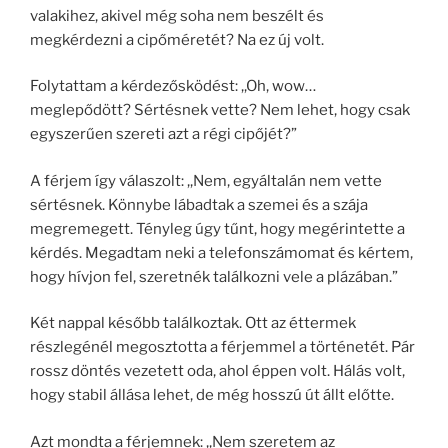
valakihez, akivel még soha nem beszélt és
megkérdezni a cipőméretét? Na ez új volt.
Folytattam a kérdezősködést: ,,Oh, wow…
meglepődött? Sértésnek vette? Nem lehet, hogy csak
egyszerűen szereti azt a régi cipőjét?”
A férjem így válaszolt: ,,Nem, egyáltalán nem vette
sértésnek. Könnybe lábadtak a szemei és a szája
megremegett. Tényleg úgy tűnt, hogy megérintette a
kérdés. Megadtam neki a telefonszámomat és kértem,
hogy hívjon fel, szeretnék találkozni vele a plázában.”
Két nappal később találkoztak. Ott az éttermek
részlegénél megosztotta a férjemmel a történetét. Pár
rossz döntés vezetett oda, ahol éppen volt. Hálás volt,
hogy stabil állása lehet, de még hosszú út állt előtte.
Azt mondta a férjemnek: ,,Nem szeretem az