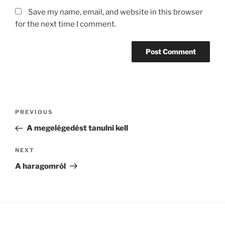
Save my name, email, and website in this browser
for the next time I comment.
Post
Previous
PREVIOUS
navigation
Post
A megelégedést tanulni kell
Next
NEXT
Post
A haragomról