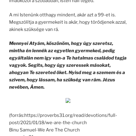
imádkozol a szobádban, Isten hall téged.
A mi Istenünk otthagy mindent, akár azt a 99-et is.
Megszólítja a gyermekeit is akár, hogy törődjenek azzal,
akinek szüksége van rá.
Mennyei Atyám, köszönöm, hogy úgy szeretsz,
mintha én lennék az egyetlen gyermeked, pedig
egyáltalán nem így van-a Te hatalmas családod tagja
vagyok. Segíts, hogy úgy szeressek másokat,
ahogyan Te szereted őket. Nyisd meg a szemem és a
szívem, hogy lássam, ha szükség van rám. Jézus
nevében, Ámen.
(forrás:https://proverbs31.org/read/devotions/full-
post/2021/01/18/we-are-the-church
Binu Samuel-We Are The Church