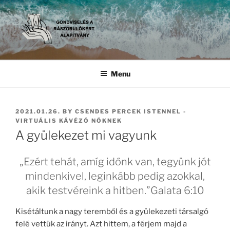
Skip
to
content
GONDVISELÉS A
Gondviselés a Rászorulókért Alapítvány
RÁSZORULÓKÉRT
Menu
ALAPÍTVÁNY
POSTED
2021.01.26.
BY
CSENDES PERCEK ISTENNEL -
ON
VIRTUÁLIS KÁVÉZÓ NŐKNEK
A gyülekezet mi vagyunk
„Ezért tehát, amíg időnk van, tegyünk jót
mindenkivel, leginkább pedig azokkal,
akik testvéreink a hitben.”Galata 6:10
Kisétáltunk a nagy teremből és a gyülekezeti társalgó
felé vettük az irányt. Azt hittem, a férjem majd a